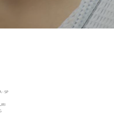
 - SP
URI
G